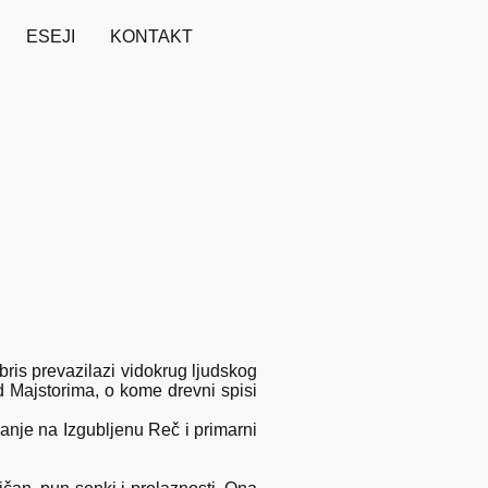
ESEJI
KONTAKT
ris prevazilazi vidokrug ljudskog
d Majstorima, o kome drevni spisi
ćanje na Izgubljenu Reč i primarni