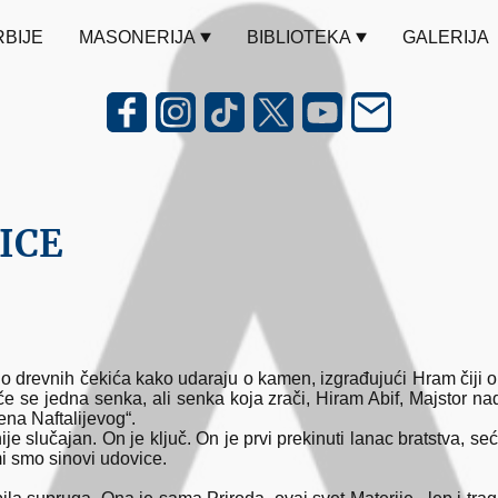
RBIJE
MASONERIJA
BIBLIOTEKA
GALERIJA
ICE
revnih čekića kako udaraju o kamen, izgrađujući Hram čiji ob
če se jedna senka, ali senka koja zrači, Hiram Abif, Majstor na
ena Naftalijevog“.
je slučajan. On je ključ. On je prvi prekinuti lanac bratstva, se
mi smo sinovi udovice.