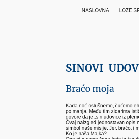
NASLOVNA
LOŽE S
SINOVI UDOV
Braćo moja
Kada noć oslušnemo, čućemo eho d
poimanja. Među tim zidarima isti
govore da je „sin udovice iz plem
Ovaj naizgled jednostavan opis ni
simbol naše misije. Jer, braćo, i 
Ko je naša Majka?