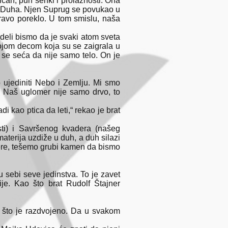
ičan, pun senki i prolaznosti. Ona
u, Duha. Njen Suprug se povukao u
pravo poreklo. U tom smislu, naša
ideli bismo da je svaki atom sveta
vojom decom koja su se zaigrala u
i se seća da nije samo telo. On je
ujediniti Nebo i Zemlju. Mi smo
s. Naš uglomer nije samo drvo, to
i kao ptica da leti,“ rekao je brat
sti) i Savršenog kvadera (našeg
aterija uzdiže u duh, a duh silazi
ktere, tešemo grubi kamen da bismo
u sebi seve jedinstva. To je zavet
je. Kao što brat Rudolf Štajner
 što je razdvojeno. Da u svakom