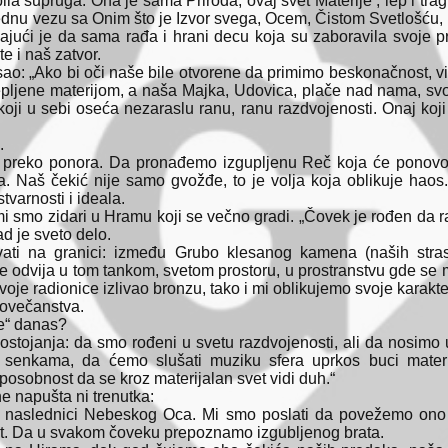
la supruga. Ona je sama Priroda, ovaj svet Materije , lep i trag
rednu vezu sa Onim što je Izvor svega, Ocem, Čistom Svetlošć
ajući je da sama rađa i hrani decu koja su zaboravila svoje 
e i naš zatvor.
isao: „Ako bi oči naše bile otvorene da primimo beskonačnost, v
lepljene materijom, a naša Majka, Udovica, plače nad nama, s
koji u sebi oseća nezaraslu ranu, ranu razdvojenosti. Onaj koj
.
preko ponora. Da pronađemo izgupljenu Reč koja će ponovo 
a. Naš čekić nije samo gvožđe, to je volja koja oblikuje hao
tvarnosti i ideala.
 mi smo zidari u Hramu koji se večno gradi. „Čovek je rođen da rad
d je sveto delo.
ati na granici: između Grubo klesanog kamena (naših stra
 odvija u tom tankom, svetom prostoru, u prostranstvu gde se m
i svoje radionice izlivao bronzu, tako i mi oblikujemo svoje kara
Čovečanstva.
ce“ danas?
ostojanja: da smo rođeni u svetu razdvojenosti, ali da nosimo 
s senkama, da ćemo slušati muziku sfera uprkos buci materi
osobnost da se kroz materijalan svet vidi duh.“
e napušta ni trenutka:
i naslednici Nebeskog Oca. Mi smo poslati da povežemo ono
t. Da u svakom čoveku prepoznamo izgubljenog brata.