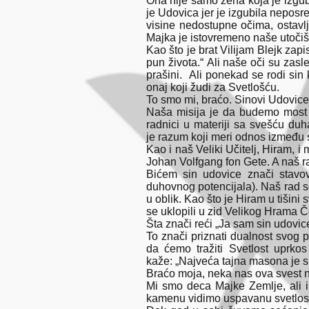
Ona nije samo žena koja je izgubi
je Udovica jer je izgubila nepos
visine nedostupne očima, ostavlj
Majka je istovremeno naše utočišt
Kao što je brat Vilijam Blejk zap
pun života.“ Ali naše oči su zas
prašini. Ali ponekad se rodi sin 
onaj koji žudi za Svetlošću.
To smo mi, braćo. Sinovi Udovice
Naša misija je da budemo most 
radnici u materiji sa svešću duh
je razum koji meri odnos između s
Kao i naš Veliki Učitelj, Hiram, i
Johan Volfgang fon Gete. A naš ra
Bićem sin udovice znači stavov
duhovnog potencijala). Naš rad se
u oblik. Kao što je Hiram u tišin
se uklopili u zid Velikog Hrama 
Šta znači reći „Ja sam sin udovi
To znači priznati dualnost svog p
da ćemo tražiti Svetlost uprko
kaže: „Najveća tajna masona je sp
Braćo moja, neka nas ova svest n
Mi smo deca Majke Zemlje, ali 
kamenu vidimo uspavanu svetlos