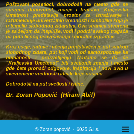
Poštovani posetioci, dobrodošli na mesto gde se
susreću duhovnost, znanje i bratstvo. Kraljevska
Umetnost predstavlja prostor za istraživanje i
razumevanje univerzalnih vrednosti i simbolike koja je
u temelju slobodnog zidarstva. Ova stranica stvorena
je sa željom da inspiriše, vodi i podrži svakog tragača
na putu ličnog usavršavanja i moralne izgradnje.
Kroz eseje, radove i učenja predstavljen je put svakog
slobodnog zidara, put koji vodi od samospoznaje ka
humanosti i prosvetljenju. Nadamo se da će
"Kraljevska Umetnost" biti svetionik znanja i mesto
gde ćete pronaći odgovore, inspiraciju i novi uvid u
svevremene vrednosti i ideale koje nosimo.
Dobrodošli na put svetlosti i istine.​​​​​​​​​
​Br. Zoran Popović (Hiram Abif)
© Zoran popović - 6025 G.i.s.